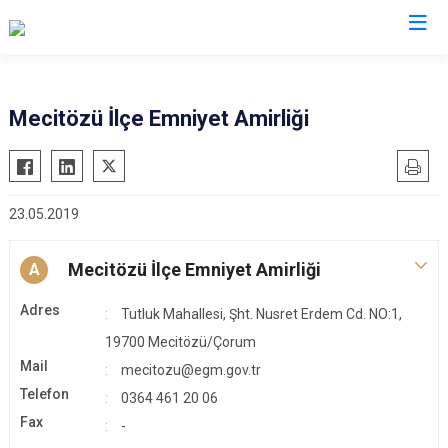
Çorum
Mecitözü İlçe Emniyet Amirliği
Alaca
Mecitözü
Bayat
Oğuzlar
23.05.2019
Boğazkale
Ortaköy
Dodurga
Osmancık
Mecitözü İlçe Emniyet Amirliği
A
İskilip
Sungurlu
Adres
Kargı
Uğurludağ
Tutluk Mahallesi, Şht. Nusret Erdem Cd. NO:1,
Laçin
19700 Mecitözü/Çorum
Mail
mecitozu@egm.gov.tr
Telefon
0364 461 20 06
Fax
-